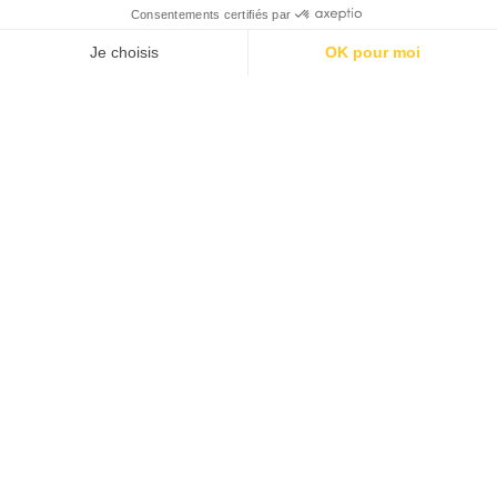
FR
Découvrez ce que nos clients pensent de nous et de leur séjour au sein de notre
établissement à l’Auberge du Choucas.